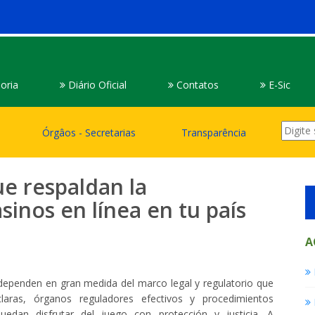
oria
Diário Oficial
Contatos
E-Sic
Órgâos - Secretarias
Transparência
e respaldan la
asinos en línea en tu país
A
 dependen en gran medida del marco legal y regulatorio que
laras, órganos reguladores efectivos y procedimientos
uedan disfrutar del juego con protección y justicia. A