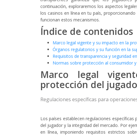
continuación, exploraremos los aspectos legales
los casinos en línea en tu país, proporcionand
funcionan estos mecanismos.
Índice de contenidos
Marco legal vigente y su impacto en la pro
Órganos regulatorios y su función en la su
Requisitos de transparencia y seguridad e
Normas sobre protección al consumidor y 
Marco legal vigen
protección del jugado
Regulaciones específicas para operaciones
Los países establecen regulaciones específicas p
del jugador y la integridad del mercado. Por eje
en línea, imponiendo requisitos estrictos sobre