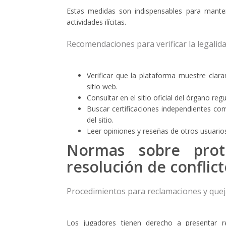
Estas medidas son indispensables para manten
actividades ilícitas.
Recomendaciones para verificar la legalid
Verificar que la plataforma muestre cla
sitio web.
Consultar en el sitio oficial del órgano regu
Buscar certificaciones independientes co
del sitio.
Leer opiniones y reseñas de otros usuario
Normas sobre prot
resolución de conflic
Procedimientos para reclamaciones y que
Los jugadores tienen derecho a presentar r