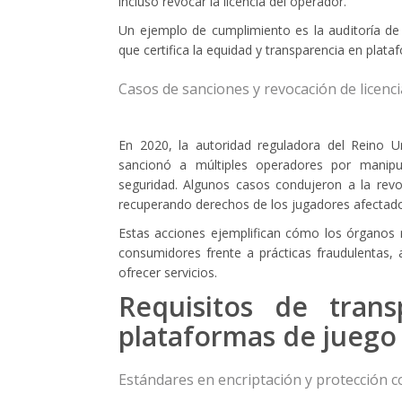
incluso revocar la licencia del operador.
Un ejemplo de cumplimiento es la auditoría d
que certifica la equidad y transparencia en plata
Casos de sanciones y revocación de licenci
En 2020, la autoridad reguladora del Reino 
sancionó a múltiples operadores por manipul
seguridad. Algunos casos condujeron a la revo
recuperando derechos de los jugadores afectad
Estas acciones ejemplifican cómo los órganos 
consumidores frente a prácticas fraudulentas
ofrecer servicios.
Requisitos de tran
plataformas de juego
Estándares en encriptación y protección c