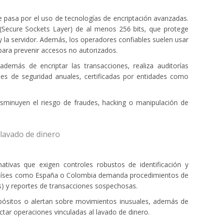
e pasa por el uso de tecnologías de encriptación avanzadas.
(Secure Sockets Layer) de al menos 256 bits, que protege
 y la servidor. Además, los operadores confiables suelen usar
 para prevenir accesos no autorizados.
demás de encriptar las transacciones, realiza auditorías
es de seguridad anuales, certificadas por entidades como
isminuyen el riesgo de fraudes, hacking o manipulación de
 lavado de dinero
tivas que exigen controles robustos de identificación y
 países como España o Colombia demanda procedimientos de
lés) y reportes de transacciones sospechosas.
pósitos o alertan sobre movimientos inusuales, además de
ctar operaciones vinculadas al lavado de dinero.