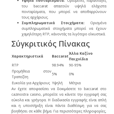
Υψηλά Πονταρίσματα:
Ορισμένες παραλλαγές
του baccarat απαιτούν υψηλά ελάχιστα
πονταρίσματα, που μπορεί να αποθαρρύνουν
τους αρχάριους.
Συμπληρωματικά Στοιχήματα:
Ορισμένα
συμπληρωματικά στοιχήματα μπορεί να έχουν
χαμηλότερη RTP, κάνοντάς τα λιγότερο ελκυστικά.
Σύγκριτικός Πίνακας
Άλλα Καζίνο
Χαρακτηριστικά
Baccarat
Παιχνίδια
RTP
98.94%
90-95%
Προμήθεια στον
5%
0%
Τραπεζίτη
Ευκολία για Αρχάριους
Υψηλή
Μέτρια
Αν έχετε αποφασίσει να δοκιμάσετε το baccarat στο
cazinostra casino, μπορείτε να κάνετε την εγγραφή σας
εύκολα και γρήγορα. Η διαδικασία εγγραφής είναι απλή
και η υποστήριξη είναι πάντα διαθέσιμη για να σας
βοηθήσει σε κάθε βήμα. Για περισσότερες πληροφορίες,