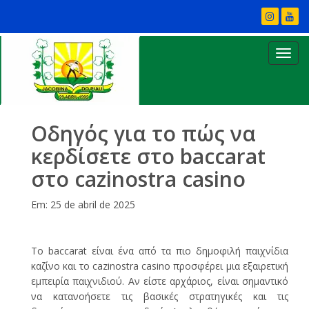
Οδηγός για το πώς να
κερδίσετε στο baccarat
στο cazinostra casino
Em: 25 de abril de 2025
Το baccarat είναι ένα από τα πιο δημοφιλή παιχνίδια
καζίνο και το cazinostra casino προσφέρει μια εξαιρετική
εμπειρία παιχνιδιού. Αν είστε αρχάριος, είναι σημαντικό
να κατανοήσετε τις βασικές στρατηγικές και τις