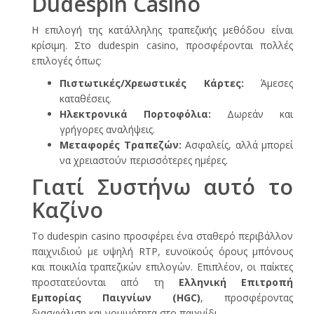
Dudespin Casino
Η επιλογή της κατάλληλης τραπεζικής μεθόδου είναι
κρίσιμη. Στο dudespin casino, προσφέρονται πολλές
επιλογές όπως:
Πιστωτικές/Χρεωστικές Κάρτες:
Άμεσες
καταθέσεις.
Ηλεκτρονικά Πορτοφόλια:
Δωρεάν και
γρήγορες αναλήψεις.
Μεταφορές Τραπεζών:
Ασφαλείς, αλλά μπορεί
να χρειαστούν περισσότερες ημέρες.
Γιατί Συστήνω αυτό το
Καζίνο
Το dudespin casino προσφέρει ένα σταθερό περιβάλλον
παιχνιδιού με υψηλή RTP, ευνοϊκούς όρους μπόνους
και ποικιλία τραπεζικών επιλογών. Επιπλέον, οι παίκτες
προστατεύονται από τη
Ελληνική Επιτροπή
Εμπορίας Παιγνίων (HGC)
, προσφέροντας
διασφάλιση και νομιμότητα στο παιχνίδι.