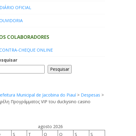
DIÁRIO OFICIAL
OUVIDORIA
OS COLABORADORES
CONTRA-CHEQUE ONLINE
esquisar
Pesquisar
efeitura Municipal de Jacobina do Piauí
>
Despesas
>
φέλη Προγράμματος VIP του duckysino casino
agosto 2026
D
S
T
Q
Q
S
S