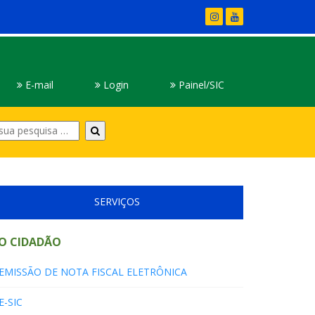
E-mail
Login
Painel/SIC
Digite
sua
pesquisa
SERVIÇOS
O CIDADÃO
EMISSÃO DE NOTA FISCAL ELETRÔNICA
E-SIC