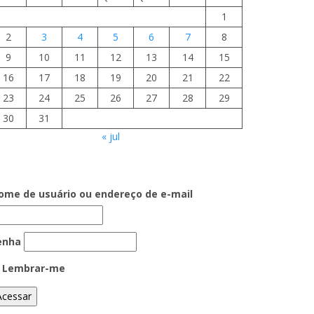
1
2
3
4
5
6
7
8
9
10
11
12
13
14
15
16
17
18
19
20
21
22
23
24
25
26
27
28
29
30
31
« jul
ome de usuário ou endereço de e-mail
enha
Lembrar-me