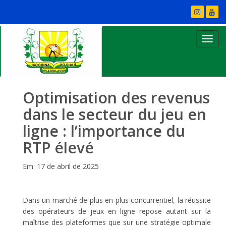
Optimisation des revenus
dans le secteur du jeu en
ligne : l’importance du
RTP élevé
Em: 17 de abril de 2025
Dans un marché de plus en plus concurrentiel, la réussite
des opérateurs de jeux en ligne repose autant sur la
maîtrise des plateformes que sur une stratégie optimale