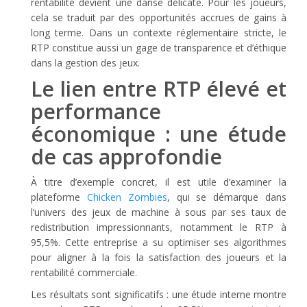
rentabilité devient une danse délicate. Pour les joueurs,
cela se traduit par des opportunités accrues de gains à
long terme. Dans un contexte réglementaire stricte, le
RTP constitue aussi un gage de transparence et d’éthique
dans la gestion des jeux.
Le lien entre RTP élevé et
performance
économique : une étude
de cas approfondie
À titre d’exemple concret, il est utile d’examiner la
plateforme
Chicken Zombies
, qui se démarque dans
l’univers des jeux de machine à sous par ses taux de
redistribution impressionnants, notamment le RTP à
95,5%. Cette entreprise a su optimiser ses algorithmes
pour aligner à la fois la satisfaction des joueurs et la
rentabilité commerciale.
Les résultats sont significatifs : une étude interne montre