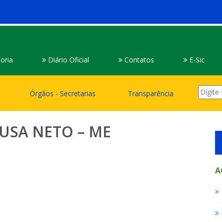
oria
Diário Oficial
Contatos
E-Sic
Órgâos - Secretarias
Transparência
USA NETO – ME
A