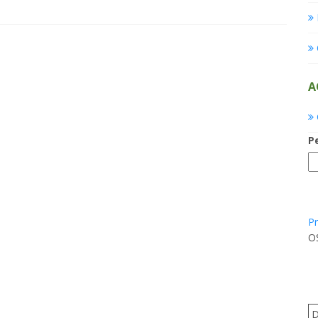
A
P
Pr
O