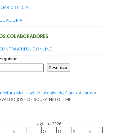
DIÁRIO OFICIAL
OUVIDORIA
OS COLABORADORES
CONTRA-CHEQUE ONLINE
esquisar
Pesquisar
efeitura Municipal de Jacobina do Piauí
>
Alvarás
>
SVALDO JOSE DE SOUSA NETO – ME
agosto 2026
D
S
T
Q
Q
S
S