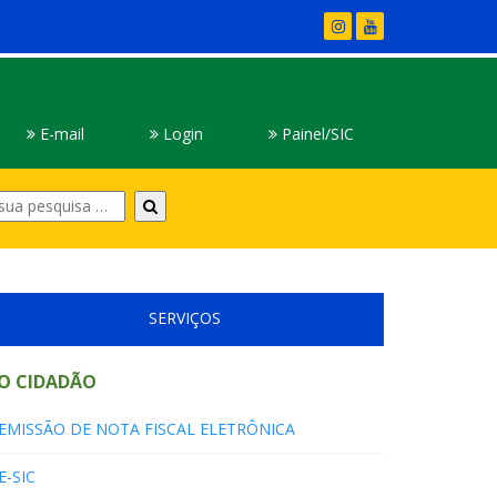
E-mail
Login
Painel/SIC
Digite
sua
pesquisa
SERVIÇOS
O CIDADÃO
EMISSÃO DE NOTA FISCAL ELETRÔNICA
E-SIC