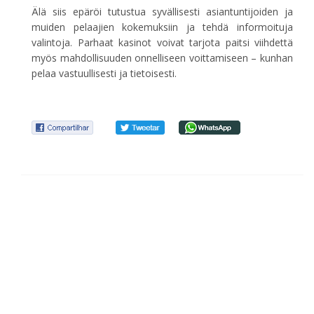
Älä siis epäröi tutustua syvällisesti asiantuntijoiden ja
muiden pelaajien kokemuksiin ja tehdä informoituja
valintoja. Parhaat kasinot voivat tarjota paitsi viihdettä
myös mahdollisuuden onnelliseen voittamiseen – kunhan
pelaa vastuullisesti ja tietoisesti.