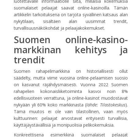
luotettavalle informaatiolle siitä, millaisia kokemuksia
suomalaiset pelaajat saavat online-kasinoilla. Tämän
artikkelin tarkoituksena on tarjota syvällinen katsaus alan
nykytilaan, sisältäen alan uusimmat trendit,
turvallisuusnäkökohdat ja pelaajakokemukset.
Suomen online-kasino-
markkinan kehitys ja
trendit
Suomen rahapelimarkkina on historiallisesti ollut
säädelty, mutta viime vuosina online-pelaamisen suosio
on kasvanut räjähdysmäisesti. Vuonna 2022 Suomen
rahapelien kokonaisliiketoiminta kasvoi noin 8%
edellisvuoteen verrattuna, ja online-kasinot muodostavat
nykyään yli 60% koko markkinasta (
lähde: Tilastokeskus
).
Tämä muutos ei ole vain tilastollinen, vaan myös
kulttuurinen: pelaajat arvostavat erityisesti turvallisia,
käyttäjäystävällisiä ja monipuolisia pelikokemuksia.
Konkreettisena esimerkkinä suomalaiset pelaajat