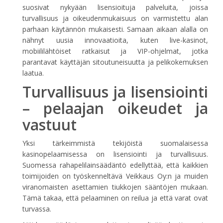
suosivat nykyään lisensioituja palveluita, joissa
turvallisuus ja oikeudenmukaisuus on varmistettu alan
parhaan käytännön mukaisesti. Samaan aikaan alalla on
nähnyt uusia innovaatioita, kuten live-kasinot,
mobiililähtöiset ratkaisut ja VIP-ohjelmat, jotka
parantavat käyttäjän sitoutuneisuutta ja pelikokemuksen
laatua.
Turvallisuus ja lisensiointi
– pelaajan oikeudet ja
vastuut
Yksi tärkeimmistä tekijöistä suomalaisessa
kasinopelaamisessa on lisensiointi ja turvallisuus.
Suomessa rahapelilainsäädäntö edellyttää, että kaikkien
toimijoiden on työskenneltävä Veikkaus Oy:n ja muiden
viranomaisten asettamien tiukkojen sääntöjen mukaan.
Tämä takaa, että pelaaminen on reilua ja että varat ovat
turvassa.