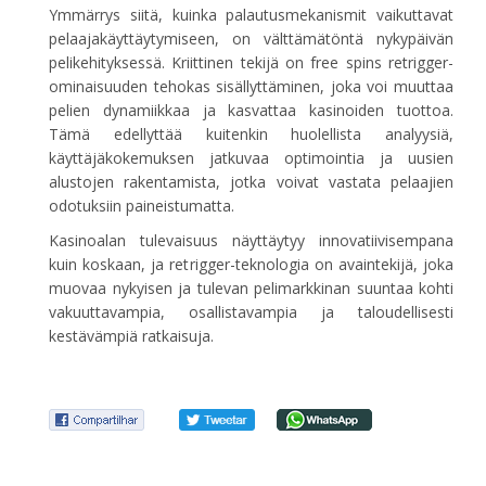
Ymmärrys siitä, kuinka palautusmekanismit vaikuttavat
pelaajakäyttäytymiseen, on välttämätöntä nykypäivän
pelikehityksessä. Kriittinen tekijä on free spins retrigger-
ominaisuuden tehokas sisällyttäminen, joka voi muuttaa
pelien dynamiikkaa ja kasvattaa kasinoiden tuottoa.
Tämä edellyttää kuitenkin huolellista analyysiä,
käyttäjäkokemuksen jatkuvaa optimointia ja uusien
alustojen rakentamista, jotka voivat vastata pelaajien
odotuksiin paineistumatta.
Kasinoalan tulevaisuus näyttäytyy innovatiivisempana
kuin koskaan, ja retrigger-teknologia on avaintekijä, joka
muovaa nykyisen ja tulevan pelimarkkinan suuntaa kohti
vakuuttavampia, osallistavampia ja taloudellisesti
kestävämpiä ratkaisuja.