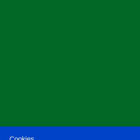
Cookies.