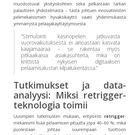
muodostuvat yksityiskohtien sekä pelkästään tarkan
palautteen yhdistelmästä – tästä johtuen innovatiivisten
pelimekanismien hyväksikäyttö vaatii yhdenmukaista
ymmärrystä pelaajakäyttäytymisestä.
“Stimulointi kasinopelien jatkuvasta
vuorovaikutuksesta ei ainoastaan kasvata
kävijämäärää – se rakentaa myös
pitkäaikaisia asiakasuhteita, mikä on
kriittistä nykyisen digitaalisen
pelaamisalustan kilpailukentässä.”
Tutkimukset ja data-
analyysi: Miksi retrigger-
teknologia toimii
Uusimpien tutkimusten mukaan, erityisesti
retrigger
-
mekanismi lisää pelaamisen pituutta jopa 40–60 %, mikä
puolestaan johtaa suurempaan tuottoon