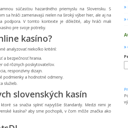
znamnou súčasťou hazardného priemyslu na Slovensku. S
sa hráči zameriavajú nielen na široký výber hier, ale aj na
a podpora. V tomto kontexte je dôležité, aby hráči mali
kasíno pre svoje potreby.
A
nline kasíno?
né analyzovať niekoľko kritérií:
P
 a bezpečnosť hrania.
r od rôznych poskytovateľov.
cia, responzívny dizajn.
é podmienky a hodnotné odmeny.
a služieb.
Pr
ch slovenských kasín
Po
v
ktoré sa snažia splniť najvyššie štandardy. Medzi nimi je
ovenské kasína?
aby sme pochopili, v čom môže značka ako