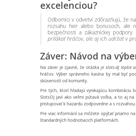
excelenciou?
Odborníci v odvetví zdôrazňujú, že na
rozsahu hier alebo bonusoch, ale na
bezpečnosti a zákazníckej podpory
prilákať hráčov, ale aj ich udržať v pr
Záver: Návod na výber
Na záver je zjavné, že otázka
je slots-dj lepšie 
hráčov. Výber správneho kasína by mal byť po
skúseností od komunity.
Pre tých, ktorí hľadajú vynikajúcu kombináciu b
SlotsDJ javí ako veľmi pútavá voľba, a to aj na 
pristupovať k hazardu zodpovedne a s rozvahou.
Pre viac informácií sa môžete opýtať priamo na
štandardných hodnotiacich platformách.