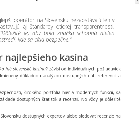
jlepší operátori na Slovensku nezaostávajú len v
stavujú aj štandardy etickej transparentnosti,
.
“Dôležité je, aby bola značka schopná nielen
ostredí, kde sa cítia bezpečne.”
 najlepšieho kasína
ako iné slovenské kasína?
závisí od individuálnych požiadaviek
dmienený dôkladnou analýzou dostupných dát, referencií a
ezpečnosti, širokého portfólia hier a moderných funkcií, sa
základe dostupných štatistík a recenzií. No vždy je dôležité
 Slovensku dostupných expertov alebo sledovať recenzie na