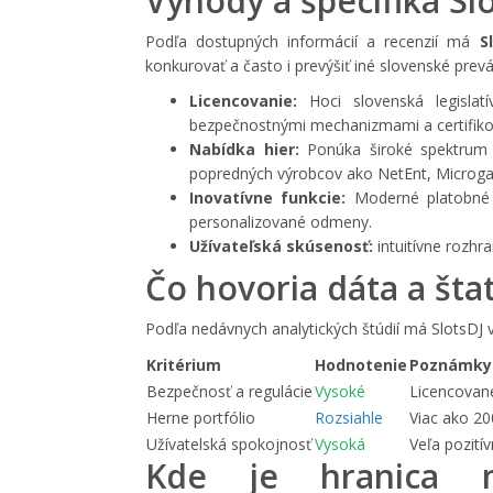
Výhody a špecifiká Sl
Podľa dostupných informácií a recenzií má
S
konkurovať a často i prevýšiť iné slovenské prev
Licencovanie:
Hoci slovenská legislatí
bezpečnostnými mechanizmami a certifik
Nabídka hier:
Ponúka široké spektrum a
popredných výrobcov ako NetEnt, Microga
Inovatívne funkcie:
Moderné platobné 
personalizované odmeny.
Užívateľská skúsenosť:
intuitívne rozhra
Čo hovoria dáta a štat
Podľa nedávnych analytických štúdií má SlotsDJ 
Kritérium
Hodnotenie
Poznámky
Bezpečnosť a regulácie
Vysoké
Licencované
Herne portfólio
Rozsiahle
Viac ako 20
Užívatelská spokojnosť
Vysoká
Veľa pozití
Kde je hranica m