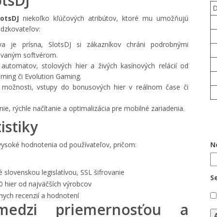
otsDJ
lotsDJ
niekoľko kľúčových atribútov, ktoré mu umožňujú
ádzkovateľov:
va je prísna, SlotsDJ si zákazníkov chráni podrobnými
ovaným softvérom.
utomatov, stolových hier a živých kasínových relácií od
ming či Evolution Gaming.
možnosti, vstupy do bonusových hier v reálnom čase či
nie, rýchle načítanie a optimalizácia pre mobilné zariadenia.
istiky
vysoké hodnotenia od používateľov, pričom:
N
 slovenskou legislatívou, SSL šifrovanie
S
0 hier od najväčších výrobcov
vnych recenzií a hodnotení
edzi priemernosťou a