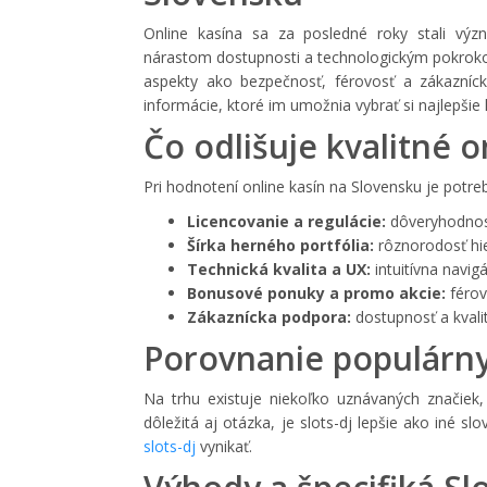
Online kasína sa za posledné roky stali vý
nárastom dostupnosti a technologickým pokrokom 
aspekty ako bezpečnosť, férovosť a zákazníck
informácie, ktoré im umožnia vybrať si najlepšie 
Čo odlišuje kvalitné o
Pri hodnotení online kasín na Slovensku je potreb
Licencovanie a regulácie:
dôveryhodnosť
Šírka herného portfólia:
rôznorodosť hie
Technická kvalita a UX:
intuitívna navigá
Bonusové ponuky a promo akcie:
férov
Zákaznícka podpora:
dostupnosť a kvalit
Porovnanie populárny
Na trhu existuje niekoľko uznávaných značiek, 
dôležitá aj otázka,
je slots-dj lepšie ako iné sl
slots-dj
vynikať.