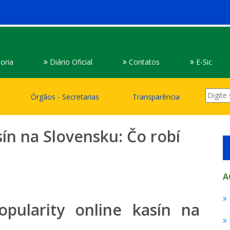
oria
Diário Oficial
Contatos
E-Sic
Órgâos - Secretarias
Transparência
ín na Slovensku: Čo robí
A
opularity online kasín na