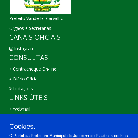
Prefeito Vanderlei Carvalho
Órgãos e Secretarias
CANAIS OFICIAIS
Instagran
CONSULTAS
Contracheque On-line
Diário Oficial
Licitações
LINKS ÚTEIS
Webmail
Portal Transparência
Cookies.
E-Sic
O Portal da Prefeitura Municipal de Jacobina do Piauí usa cookies