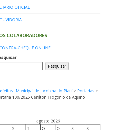
DIÁRIO OFICIAL
OUVIDORIA
OS COLABORADORES
CONTRA-CHEQUE ONLINE
esquisar
Pesquisar
efeitura Municipal de Jacobina do Piauí
>
Portarias
>
rtaria 100/2026 Cenilton Filogonio de Aquino
agosto 2026
D
S
T
Q
Q
S
S