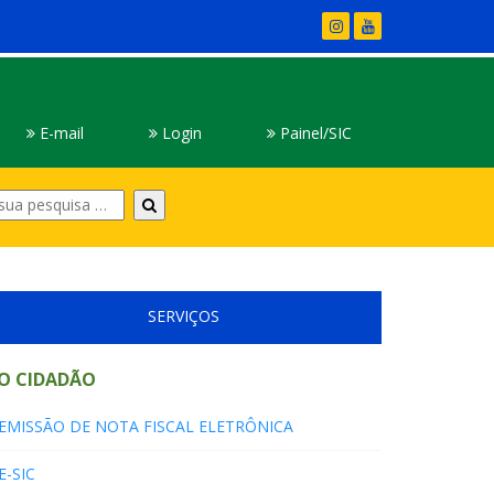
E-mail
Login
Painel/SIC
Digite
sua
pesquisa
SERVIÇOS
O CIDADÃO
EMISSÃO DE NOTA FISCAL ELETRÔNICA
E-SIC