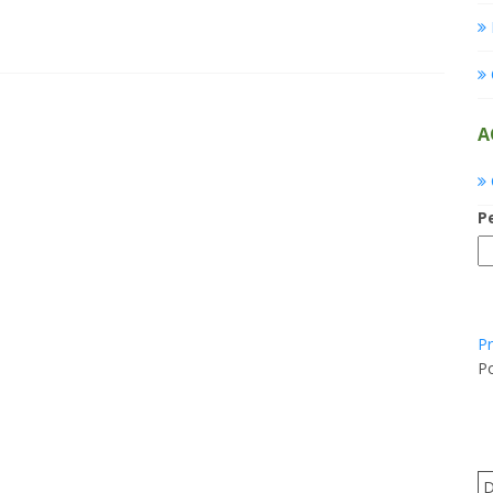
A
P
Pr
Po