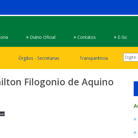
oria
Diário Oficial
Contatos
E-Sic
Órgâos - Secretarias
Transparência
ilton Filogonio de Aquino
A
xar