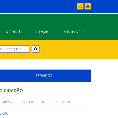
E-mail
Login
Painel/SIC
Digite
sua
pesquisa
SERVIÇOS
O CIDADÃO
EMISSÃO DE NOTA FISCAL ELETRÔNICA
E-SIC