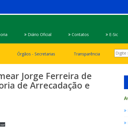
oria
Diário Oficial
Contatos
E-Sic
Órgâos - Secretarias
Transparência
mear Jorge Ferreira de
oria de Arrecadação e
A
ixar