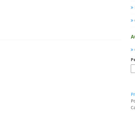
A
P
Pr
Po
C