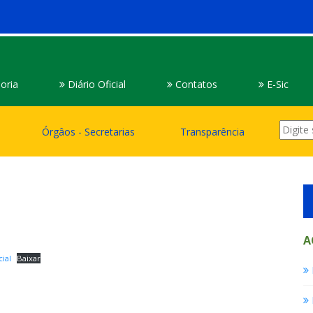
oria
Diário Oficial
Contatos
E-Sic
Órgâos - Secretarias
Transparência
A
ial
Baixar