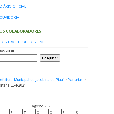
DIÁRIO OFICIAL
OUVIDORIA
OS COLABORADORES
CONTRA-CHEQUE ONLINE
esquisar
Pesquisar
efeitura Municipal de Jacobina do Piauí
>
Portarias
>
rtaria 254/2021
agosto 2026
D
S
T
Q
Q
S
S