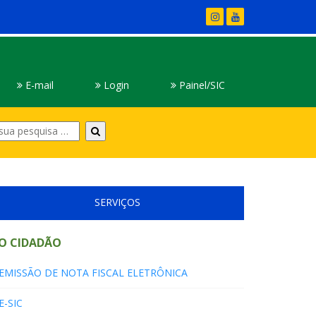
E-mail
Login
Painel/SIC
Digite
sua
pesquisa
SERVIÇOS
O CIDADÃO
EMISSÃO DE NOTA FISCAL ELETRÔNICA
E-SIC