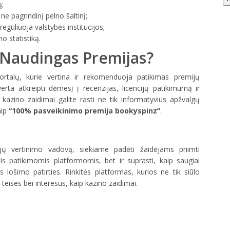
ą;
e pagrindinį pelno šaltinį;
reguliuoja valstybės institucijos;
o statistiką.
r Naudingas Premijas?
ortalų, kurie vertina ir rekomenduoja patikimas premijų
verta atkreipti dėmesį į recenzijas, licencijų patikimumą ir
kazino zaidimai galite rasti ne tik informatyvius apžvalgų
aip
“100% pasveikinimo premija bookyspinz”
.
ų vertinimo vadovą, siekiame padėti žaidėjams priimti
s patikimomis platformomis, bet ir suprasti, kaip saugiai
os lošimo patirties. Rinkitės platformas, kurios ne tik siūlo
 teises bei interesus, kaip kazino zaidimai.