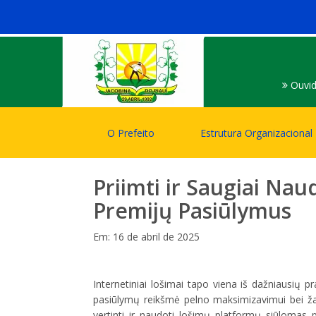
Ouvid
O Prefeito
Estrutura Organizacional
Priimti ir Saugiai Nau
Premijų Pasiūlymus
Em: 16 de abril de 2025
Internetiniai lošimai tapo viena iš dažniausių
pasiūlymų reikšmė pelno maksimizavimui bei žaid
vertinti ir naudoti lošimų platformų siūlomas 