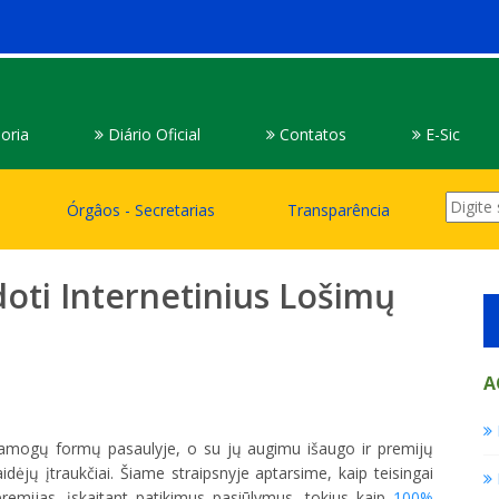
oria
Diário Oficial
Contatos
E-Sic
Órgâos - Secretarias
Transparência
doti Internetinius Lošimų
A
 pramogų formų pasaulyje, o su jų augimu išaugo ir premijų
ėjų įtraukčiai. Šiame straipsnyje aptarsime, kaip teisingai
premijas, įskaitant patikimus pasiūlymus, tokius kaip
100%