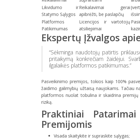
Likvidumo ir
Reikalavimai gerai
Įver
Statymo Sąlygos
apibrėžti, be paslapčių
išsi
Platformos
Licencijos ir vartotojų
Pasi
Patikimumas
atsiliepimai
kazi
Ekspertų Įžvalgos api
“Sėkminga naudotojų patirtis priklaus
pritaikymą konkrečiam žaidėjui. Sva
ilgalaikės platformos patikimumas.”
Pasveikinimo premijos, tokios kaip 100% pasvei
žaidimo galimybių užtaisą naujokams. Tačiau nau
platformos nuolat tobulina ir skaidrina premi
riziką.
Praktiniai Patarim
Premijomis
Visada skaitykite ir supraskite sąlygas;