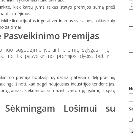
tinkite, kiek kartų jums reikės statyti premijos sumą prieš
imant laimėjimus.
rinkite licencijuotas ir gerai vertinamas svetaines, tokias kaip
no zaidimai.
e Pasveikinimo Premijas
o nuo sugebėjimo įvertinti premijų sąlygas ir jų
rbu ne tik pasveikinimo premijos dydis, bet ir
kinimo premija bookyspinz, dažnai pateikia didelį pradinių
dinga žinoti, kad pagal naujausias industrijos tendencijas,
N
jų programas, siekdamos sumažinti vartotojų galimų spąstų
ai Sėkmingam Lošimui su
S