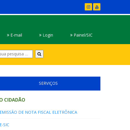
E-mail
Login
Painel/SIC
Digite
sua
pesquisa
SERVIÇOS
O CIDADÃO
EMISSÃO DE NOTA FISCAL ELETRÔNICA
E-SIC