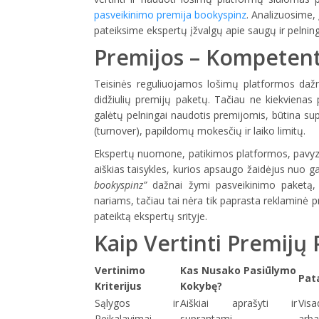
pasveikinimo premija bookyspinz
. Analizuosime, 
pateiksime ekspertų įžvalgų apie saugų ir pelning
Premijos – Kompetenti
Teisinės reguliuojamos lošimų platformos daž
didžiulių premijų paketų. Tačiau ne kiekvienas
galėtų pelningai naudotis premijomis, būtina sup
(turnover), papildomų mokesčių ir laiko limitų.
Ekspertų nuomone, patikimos platformos, pavyzdži
aiškias taisykles, kurios apsaugo žaidėjus nuo g
bookyspinz”
dažnai žymi pasveikinimo paketą, 
nariams, tačiau tai nėra tik paprasta reklaminė pr
pateiktą ekspertų srityje.
Kaip Vertinti Premijų
Vertinimo
Kas Nusako Pasiūlymo
Pat
Kriterijus
Kokybę?
Sąlygos ir
Aiškiai aprašyti ir
Visa
Reikalavimai
suprantami
arba