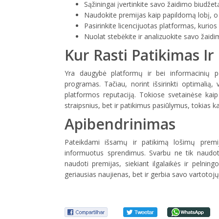
Sąžiningai įvertinkite savo žaidimo biudžet
Naudokite premijas kaip papildomą lobį, o n
Pasirinkite licencijuotas platformas, kurios 
Nuolat stebėkite ir analizuokite savo žaidim
Kur Rasti Patikimas I
Yra daugybė platformų ir bei informacinių p
programas. Tačiau, norint išsirinkti optimalią, 
platformos reputaciją. Tokiose svetainėse kaip 
straipsnius, bet ir patikimus pasiūlymus, tokias k
Apibendrinimas
Pateikdami išsamų ir patikimą lošimų premij
informuotus sprendimus. Svarbu ne tik naudoti
naudoti premijas, siekiant ilgalaikės ir pelning
geriausias naujienas, bet ir gerbia savo vartotojų