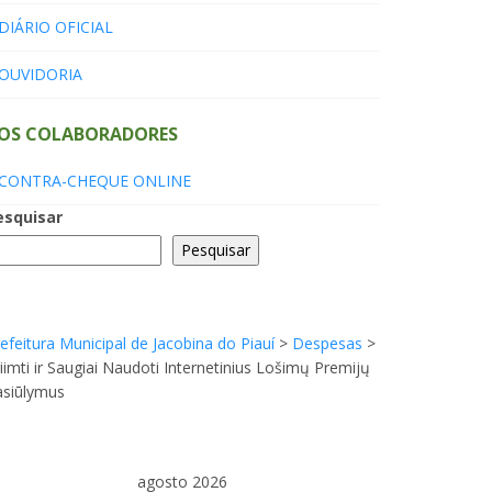
DIÁRIO OFICIAL
OUVIDORIA
OS COLABORADORES
CONTRA-CHEQUE ONLINE
esquisar
Pesquisar
efeitura Municipal de Jacobina do Piauí
>
Despesas
>
iimti ir Saugiai Naudoti Internetinius Lošimų Premijų
asiūlymus
agosto 2026