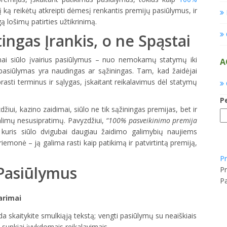
į ką reikėtų atkreipti dėmesį renkantis premijų pasiūlymus, ir
ą lošimų patirties užtikrinimą.
ngas Įrankis, o ne Spąstai
nai siūlo įvairius pasiūlymus – nuo nemokamų statymų iki
A
 pasiūlymas yra naudingas ar sąžiningas. Tam, kad žaidėjai
rasti terminus ir sąlygas, įskaitant reikalavimus dėl statymų
P
ui, kazino zaidimai, siūlo ne tik sąžiningas premijas, bet ir
alimų nesusipratimų. Pavyzdžiui,
“100% pasveikinimo premija
kuris siūlo dvigubai daugiau žaidimo galimybių naujiems
iemonė – ją galima rasti kaip patikimą ir patvirtintą premiją,
Pr
 Pasiūlymus
Pr
P
arimai
da skaitykite smulkiąją tekstą; vengti pasiūlymų su neaiškiais
 sunkiai įvykdomais reikalavimais.