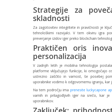
Strategije za pove
skladnosti
Za zagotovitev integritete in pravičnosti je klj
tehnološkimi razvijalci. V tem okviru igra p
preverjanje izidov iger preko blockchain tehnologi
Praktičen oris inova
personalizacija
V zadnjih letih je mobilna tehnologija postal
platforme vključujejo funkcije, ki omogočajo ose
ustrezno zaščito in varnost, še posebej pom
uporabnike vodimo k odgovornemu igranju, kar je p
Na tem področju ima
prenesite luckycapone apl
varnih in prilagodljivih iger na srečo, kar
uporabnikov.
Zaključek: prihodnos