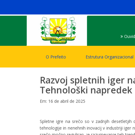
Ouvid
O Prefeito
Estrutura Organizacional
Razvoj spletnih iger na
Tehnološki napredek i
Em: 16 de abril de 2025
Spletne igre na srečo so v zadnjih desetletjih
tehnologije in nenehnih inovacij v industriji iger 
srečo močno reguliran, je razumevanje teh trendo