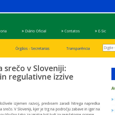
oria
Diário Oficial
Contatos
E-Sic
Órgâos - Secretarias
Transparência
 srečo v Sloveniji:
n regulativne izzive
A
 doživele izjemen razvoj, predvsem zaradi hitrega napredka
na srečo. V Sloveniji, kjer je trg na področju zabave in iger na
v ključno tako za igralce kot tudi za regulatorne organe.