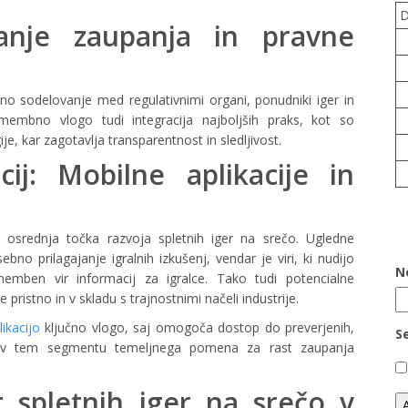
čanje zaupanja in pravne
učno sodelovanje med regulativnimi organi, ponudniki iger in
omembno vlogo tudi integracija najboljših praks, kot so
je, kar zagotavlja transparentnost in sledljivost.
cij: Mobilne aplikacije in
a osrednja točka razvoja spletnih iger na srečo. Ugledne
bno prilagajanje igralnih izkušenj, vendar je viri, ki nudijo
N
emben vir informacij za igralce. Tako tudi potencialne
ristno in v skladu s trajnostnimi načeli industrije.
ikacijo
ključno vlogo, saj omogoča dostop do preverjenih,
S
 je v tem segmentu temeljnega pomena za rast zaupanja
t spletnih iger na srečo v