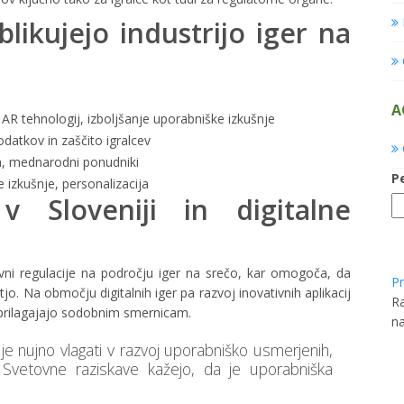
oblikujejo industrijo iger na
A
 AR tehnologij, izboljšanje uporabniške izkušnje
odatkov in zaščito igralcev
a, mednarodni ponudniki
P
e izkušnje, personalizacija
 v Sloveniji in digitalne
avni regulacije na področju iger na srečo, kar omogoča, da
Pr
tjo. Na območju digitalnih iger pa razvoj inovativnih aplikacij
Ra
prilagajajo sodobnim smernicam.
na
je nujno vlagati v razvoj uporabniško usmerjenih,
 – Svetovne raziskave kažejo, da je uporabniška