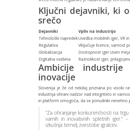
Ključni dejavniki, ki 
srečo
Dejavniki
Vpliv na industrijo
Tehnološki napredek
Uvedba mobilnih iger, VR in
Regulativa
Vključuje licence, varnost p
Globalizacija
Dostopnost iger izven mej
Digitalna vsebina
Raznolikost iger, prilagojen
Ambicije industrije
inovacije
Slovenija je že od nekdaj priznana po visoki r
industrija ohrani nadzor nad integriteto in varnos
in platform omogoča, da se ponudniki nenehno 
“Za ohranjanje konkurenčnosti na trgu 
varnih in inovativnih spletnih iger.”
izkušnja temelj zvestobe igralcev.