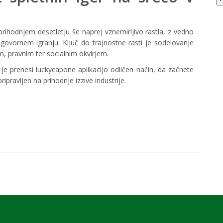
v prihodnjem desetletju še naprej vznemirljivo rastla, z vedno
govornem igranju. Ključ do trajnostne rasti je sodelovanje
m, pravnim ter socialnim okvirjem.
i, je prenesi luckycapone aplikacijo odličen način, da začnete
pripravljen na prihodnje izzive industrije.