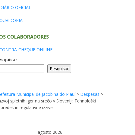
DIÁRIO OFICIAL
OUVIDORIA
OS COLABORADORES
CONTRA-CHEQUE ONLINE
esquisar
Pesquisar
efeitura Municipal de Jacobina do Piauí
>
Despesas
>
zvoj spletnih iger na srečo v Sloveniji: Tehnološki
predek in regulativne izzive
agosto 2026