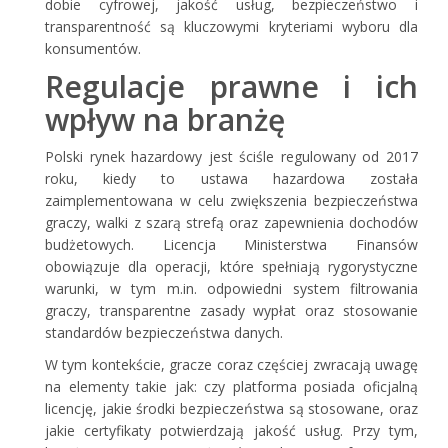
dobie cyfrowej, jakość usług, bezpieczeństwo i
transparentność są kluczowymi kryteriami wyboru dla
konsumentów.
Regulacje prawne i ich
wpływ na branżę
Polski rynek hazardowy jest ściśle regulowany od 2017
roku, kiedy to ustawa hazardowa została
zaimplementowana w celu zwiększenia bezpieczeństwa
graczy, walki z szarą strefą oraz zapewnienia dochodów
budżetowych. Licencja Ministerstwa Finansów
obowiązuje dla operacji, które spełniają rygorystyczne
warunki, w tym m.in. odpowiedni system filtrowania
graczy, transparentne zasady wypłat oraz stosowanie
standardów bezpieczeństwa danych.
W tym kontekście, gracze coraz częściej zwracają uwagę
na elementy takie jak: czy platforma posiada oficjalną
licencję, jakie środki bezpieczeństwa są stosowane, oraz
jakie certyfikaty potwierdzają jakość usług. Przy tym,