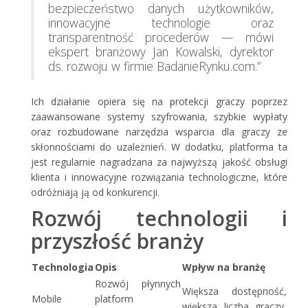
bezpieczeństwo danych użytkowników,
innowacyjne technologie oraz
transparentność procederów — mówi
ekspert branżowy Jan Kowalski, dyrektor
ds. rozwoju w firmie BadanieRynku.com.”
Ich działanie opiera się na protekcji graczy poprzez
zaawansowane systemy szyfrowania, szybkie wypłaty
oraz rozbudowane narzędzia wsparcia dla graczy ze
skłonnościami do uzależnień. W dodatku, platforma ta
jest regularnie nagradzana za najwyższą jakość obsługi
klienta i innowacyjne rozwiązania technologiczne, które
odróżniają ją od konkurencji.
Rozwój technologii i
przyszłość branży
Technologia
Opis
Wpływ na branżę
Rozwój płynnych
Większa dostępność,
Mobile
platform
większa liczba graczy,