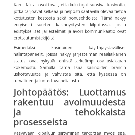
Karut faktat osoittavat, että kuluttajat suosivat kasinoita,
jotka tarjoavat selkeää ja helposti saatavilla olevaa tietoa
kotiutusten kestosta sekä bonusehdoista. Tämä näkyy
erityisesti suurten kasinoyritysten kilpailussa, jossa
edistykselliset järjestelmät ja avoin kommunikaatio ovat
erottautumistekijöitä.
Esimerkiksi kasinoiden käyttäjäystävälliset
hallintapaneelit, joissa näkyy järjestelmän reaaliaikainen
status, ovat nykyään entistä tärkeämpi osa asiakkaan
kokemusta. Samalla tämä lisää kasinoiden brändin
uskottavuutta ja vahvistaa sitä, että kyseessä on
turvallinen ja luotettava pelialusta.
Johtopäätös: Luottamus
rakentuu avoimuudesta
ja tehokkaista
prosesseista
Kasvavaan kilpailuun siirtyminen tarkoittaa myös sitä,