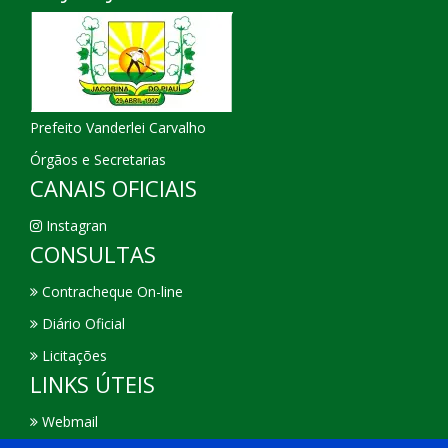
Prefeito Vanderlei Carvalho
Órgãos e Secretarias
CANAIS OFICIAIS
Instagran
CONSULTAS
Contracheque On-line
Diário Oficial
Licitações
LINKS ÚTEIS
Webmail