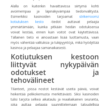
Alalla on kuitenkin havaittavissa siirtymä kohti
avoimempaa ja läpinäkyvämpää tiedonvälitystä.
Esimerkiksi kasinoiden tarjoamat
strikerroomz
kotiutuksen kesto
-tiedot auttavat pelaajia
ymmärtämään, kuinka pitkään heidän odotuksensa
voivat kestää, ennen kuin voitot ovat käytettävissä.
Tällainen tieto ei ainoastaan lisää luottamusta, vaan
myös vähentää valituksia ja tukipyyntöjä, mikä hyödyttää
kasinoa ja pelaajaa samanaikaisesti.
Kotiutuksen kestoon
liittyvät nykypäivän
odotukset ja
tehovälineet
Tilanteet, joissa nostot kestävät useita päiviä, voivat
heikentää pelikokemusta merkittävästi. Siksi kasinoiden
tulisi tarjota selkeä aikataulu ja reaaliaikainen seuranta,
joka auttaa pelaajia suunnittelemaan taloudellisia