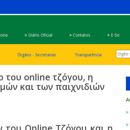
oria
Diário Oficial
Contatos
E-Sic
Órgâos - Secretarias
Transparência
 του online τζόγου, η
μών και των παιχνιδιών
A
 του Online Τζόγου και η