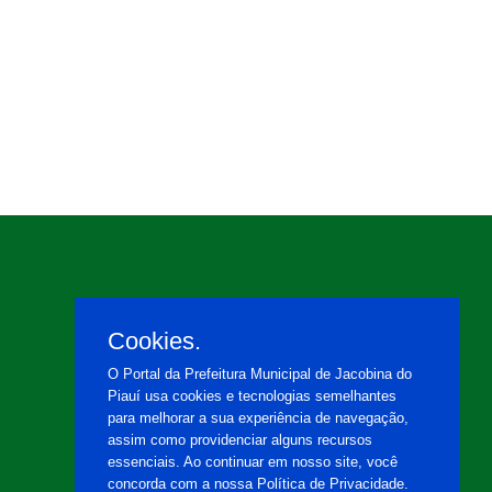
Cookies.
O Portal da Prefeitura Municipal de Jacobina do
Piauí usa cookies e tecnologias semelhantes
para melhorar a sua experiência de navegação,
assim como providenciar alguns recursos
essenciais. Ao continuar em nosso site, você
concorda com a nossa Política de Privacidade.