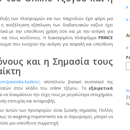
έλιξη των πλατφορμών και των παιχνιδιών έχει φέρει μια
 η ανεξέλεγκτη εξάπλωση των διαδικτυακών καζίνο έχει
ετικά με την υπεύθυνη χρήση όσο και με την ανάγκη για
A
 και τους κινδύνους. Η διακεκριμένη πλατφόρμα
PRINCE
δειγμα που ενισχύει την ανάγκη για ασφαλή και υπεύθυνη
P
νους και η Σημασία τους
αίκτη
com/paixnidia-kazlino/
, αποτελούν βασικό συστατικό της
ελατών στον κλάδο του online τζόγου. Τα
εξαιρετικά
Pr
α να δοκιμάσουν την τύχη τους με μεγαλύτερα στοιχήματα,
Σ
ής επιτυχίας και ανταμοιβής.
τ
ων αυτών των προσφορών είναι ζωτικής σημασίας. Πολλές
ως τα wagering requirements και οι περιορισμοί, μπορεί να
λίσει μια υπεύθυνη συμμετοχή.