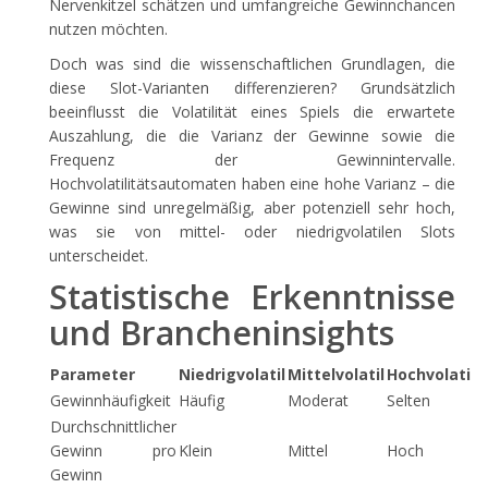
Nervenkitzel schätzen und umfangreiche Gewinnchancen
nutzen möchten.
Doch was sind die wissenschaftlichen Grundlagen, die
diese Slot-Varianten differenzieren? Grundsätzlich
beeinflusst die Volatilität eines Spiels die erwartete
Auszahlung, die die Varianz der Gewinne sowie die
Frequenz der Gewinnintervalle.
Hochvolatilitätsautomaten haben eine hohe Varianz – die
Gewinne sind unregelmäßig, aber potenziell sehr hoch,
was sie von mittel- oder niedrigvolatilen Slots
unterscheidet.
Statistische Erkenntnisse
und Brancheninsights
Parameter
Niedrigvolatil
Mittelvolatil
Hochvolatil
Gewinnhäufigkeit
Häufig
Moderat
Selten
Durchschnittlicher
Gewinn pro
Klein
Mittel
Hoch
Gewinn