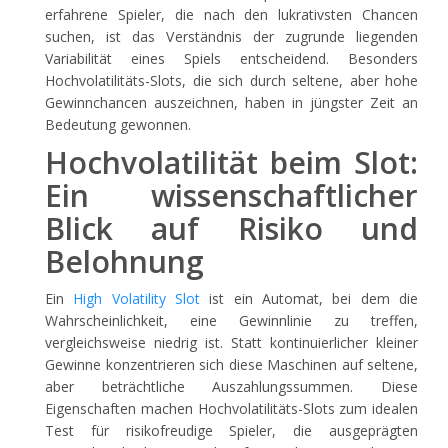
erfahrene Spieler, die nach den lukrativsten Chancen
suchen, ist das Verständnis der zugrunde liegenden
Variabilität eines Spiels entscheidend. Besonders
Hochvolatilitäts-Slots, die sich durch seltene, aber hohe
Gewinnchancen auszeichnen, haben in jüngster Zeit an
Bedeutung gewonnen.
Hochvolatilität beim Slot:
Ein wissenschaftlicher
Blick auf Risiko und
Belohnung
Ein
High Volatility Slot
ist ein Automat, bei dem die
Wahrscheinlichkeit, eine Gewinnlinie zu treffen,
vergleichsweise niedrig ist. Statt kontinuierlicher kleiner
Gewinne konzentrieren sich diese Maschinen auf seltene,
aber beträchtliche Auszahlungssummen. Diese
Eigenschaften machen Hochvolatilitäts-Slots zum idealen
Test für risikofreudige Spieler, die ausgeprägten