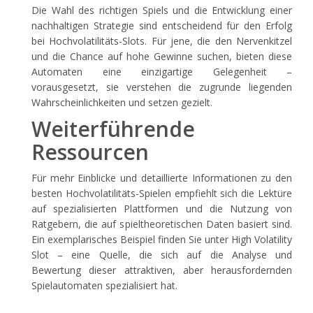
Die Wahl des richtigen Spiels und die Entwicklung einer
nachhaltigen Strategie sind entscheidend für den Erfolg
bei Hochvolatilitäts-Slots. Für jene, die den Nervenkitzel
und die Chance auf hohe Gewinne suchen, bieten diese
Automaten eine einzigartige Gelegenheit –
vorausgesetzt, sie verstehen die zugrunde liegenden
Wahrscheinlichkeiten und setzen gezielt.
Weiterführende
Ressourcen
Für mehr Einblicke und detaillierte Informationen zu den
besten Hochvolatilitäts-Spielen empfiehlt sich die Lektüre
auf spezialisierten Plattformen und die Nutzung von
Ratgebern, die auf spieltheoretischen Daten basiert sind.
Ein exemplarisches Beispiel finden Sie unter High Volatility
Slot – eine Quelle, die sich auf die Analyse und
Bewertung dieser attraktiven, aber herausfordernden
Spielautomaten spezialisiert hat.