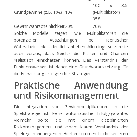
10€ x 3,5
Grundgewinne (z.B. 10€)
10€
(Multiplikator) =
35€
Gewinnwahrscheinlichkeit
20%
20%
Solche Modelle zeigen, wie Multiplikatoren die
potenziellen Auszahlungen bei identischer
Wahrscheinlichkeit deutlich anheben. Allerdings setzen sie
auch voraus, dass Spieler die Risiken und Chancen
realistisch einschätzen können. Das Verständnis der
Funktionsweisen ist daher eine Grundvoraussetzung für
die Entwicklung erfolgreicher Strategien.
Praktische Anwendung
und Risikomanagement
Die Integration von Gewinnmultiplikatoren in die
Spielstrategie ist keine automatische Erfolgsgarantie.
Vielmehr sollte sie mit einem disziplinierten
Risikomanagement und einem klaren Verständnis der
Spielregeln einhergehen. Hierbei kommen Techniken zum