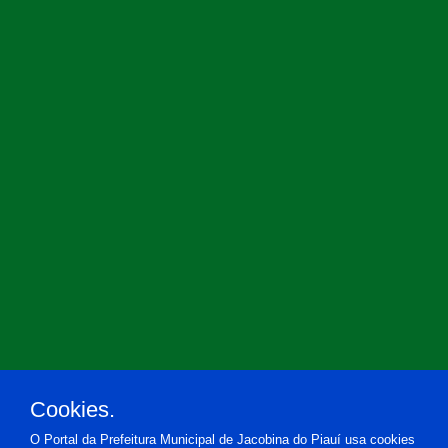
Cookies.
O Portal da Prefeitura Municipal de Jacobina do Piauí usa cookies