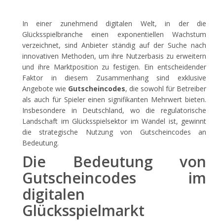
In einer zunehmend digitalen Welt, in der die
Glücksspielbranche einen exponentiellen Wachstum
verzeichnet, sind Anbieter ständig auf der Suche nach
innovativen Methoden, um ihre Nutzerbasis zu erweitern
und ihre Marktposition zu festigen. Ein entscheidender
Faktor in diesem Zusammenhang sind exklusive
Angebote wie
Gutscheincodes
, die sowohl für Betreiber
als auch für Spieler einen signifikanten Mehrwert bieten.
Insbesondere in Deutschland, wo die regulatorische
Landschaft im Glücksspielsektor im Wandel ist, gewinnt
die strategische Nutzung von Gutscheincodes an
Bedeutung.
Die Bedeutung von
Gutscheincodes im
digitalen
Glücksspielmarkt