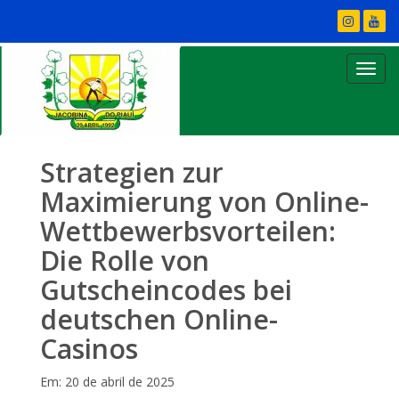
Strategien zur
Maximierung von Online-
Wettbewerbsvorteilen:
Die Rolle von
Gutscheincodes bei
deutschen Online-
Casinos
Em: 20 de abril de 2025