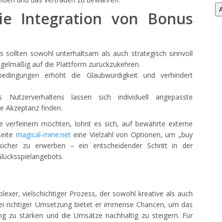
die Integration von Bonus
sollten sowohl unterhaltsam als auch strategisch sinnvoll
regelmäßig auf die Plattform zurückzukehren.
dingungen erhöht die Glaubwürdigkeit und verhindert
utzerverhaltens lassen sich individuell angepasste
e Akzeptanz finden.
ie verfeinern möchten, lohnt es sich, auf bewährte externe
seite
magical-mine.net
eine Vielzahl von Optionen, um „buy
ssicher zu erwerben – ein entscheidender Schritt in der
Glücksspielangebots.
lexer, vielschichtiger Prozess, der sowohl kreative als auch
bei richtiger Umsetzung bietet er immense Chancen, um das
ng zu stärken und die Umsätze nachhaltig zu steigern. Für