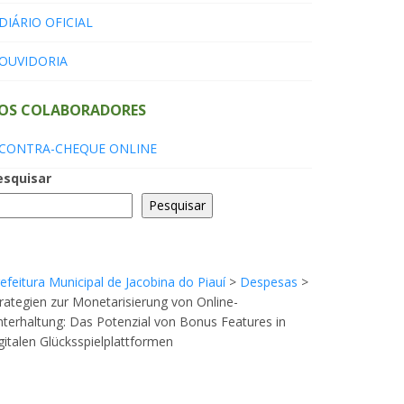
DIÁRIO OFICIAL
OUVIDORIA
OS COLABORADORES
CONTRA-CHEQUE ONLINE
esquisar
Pesquisar
efeitura Municipal de Jacobina do Piauí
>
Despesas
>
rategien zur Monetarisierung von Online-
terhaltung: Das Potenzial von Bonus Features in
gitalen Glücksspielplattformen