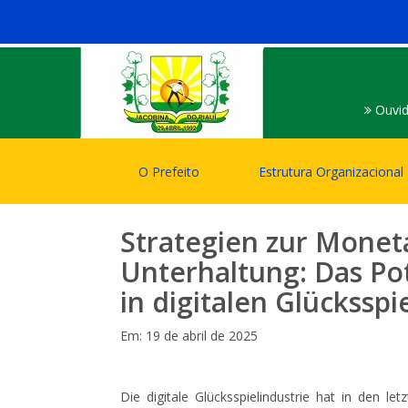
Ouvid
O Prefeito
Estrutura Organizacional
Strategien zur Monet
Unterhaltung: Das Po
in digitalen Glückssp
Em: 19 de abril de 2025
Die digitale Glücksspielindustrie hat in den le