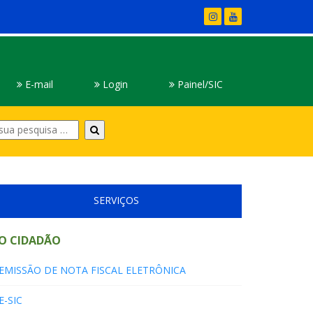
E-mail
Login
Painel/SIC
Digite
sua
pesquisa
SERVIÇOS
O CIDADÃO
EMISSÃO DE NOTA FISCAL ELETRÔNICA
E-SIC