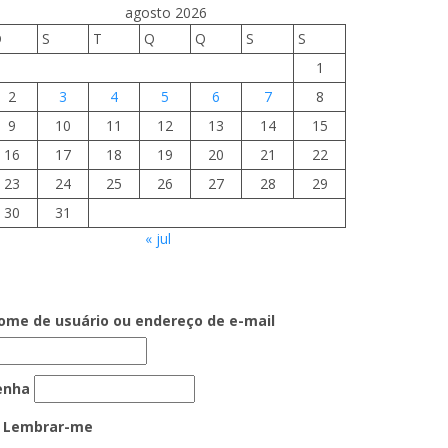
agosto 2026
D
S
T
Q
Q
S
S
1
2
3
4
5
6
7
8
9
10
11
12
13
14
15
16
17
18
19
20
21
22
23
24
25
26
27
28
29
30
31
« jul
ome de usuário ou endereço de e-mail
enha
Lembrar-me