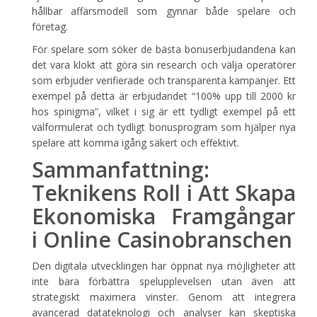
hållbar affärsmodell som gynnar både spelare och
företag.
För spelare som söker de bästa bonuserbjudandena kan
det vara klokt att göra sin research och välja operatörer
som erbjuder verifierade och transparenta kampanjer. Ett
exempel på detta är erbjudandet “100% upp till 2000 kr
hos spinigma”, vilket i sig är ett tydligt exempel på ett
välformulerat och tydligt bonusprogram som hjälper nya
spelare att komma igång säkert och effektivt.
Sammanfattning:
Teknikens Roll i Att Skapa
Ekonomiska Framgångar
i Online Casinobranschen
Den digitala utvecklingen har öppnat nya möjligheter att
inte bara förbättra spelupplevelsen utan även att
strategiskt maximera vinster. Genom att integrera
avancerad datateknologi och analyser kan skeptiska