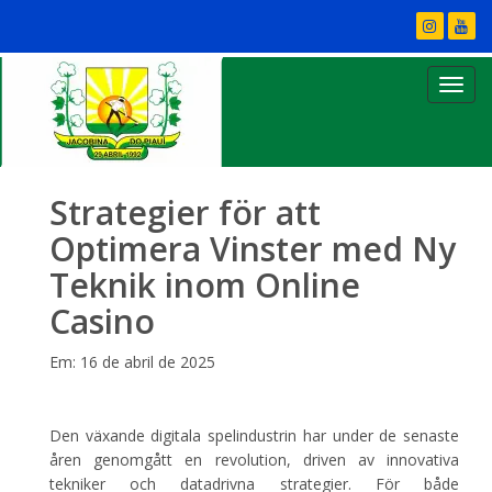
Strategier för att
Optimera Vinster med Ny
Teknik inom Online
Casino
Em: 16 de abril de 2025
Den växande digitala spelindustrin har under de senaste
åren genomgått en revolution, driven av innovativa
tekniker och datadrivna strategier. För både