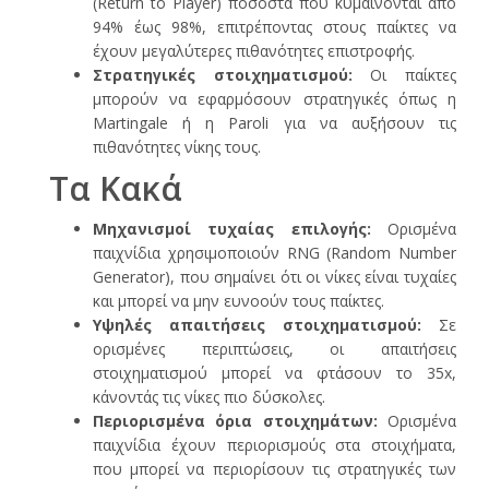
(Return to Player) ποσοστά που κυμαίνονται από
94% έως 98%, επιτρέποντας στους παίκτες να
έχουν μεγαλύτερες πιθανότητες επιστροφής.
Στρατηγικές στοιχηματισμού:
Οι παίκτες
μπορούν να εφαρμόσουν στρατηγικές όπως η
Martingale ή η Paroli για να αυξήσουν τις
πιθανότητες νίκης τους.
Τα Κακά
Μηχανισμοί τυχαίας επιλογής:
Ορισμένα
παιχνίδια χρησιμοποιούν RNG (Random Number
Generator), που σημαίνει ότι οι νίκες είναι τυχαίες
και μπορεί να μην ευνοούν τους παίκτες.
Υψηλές απαιτήσεις στοιχηματισμού:
Σε
ορισμένες περιπτώσεις, οι απαιτήσεις
στοιχηματισμού μπορεί να φτάσουν το 35x,
κάνοντάς τις νίκες πιο δύσκολες.
Περιορισμένα όρια στοιχημάτων:
Ορισμένα
παιχνίδια έχουν περιορισμούς στα στοιχήματα,
που μπορεί να περιορίσουν τις στρατηγικές των