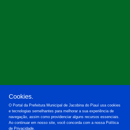
Cookies.
O Portal da Prefeitura Municipal de Jacobina do Piauí usa cookies
e tecnologias semelhantes para melhorar a sua experiência de
navegação, assim como providenciar alguns recursos essenciais.
Ao continuar em nosso site, você concorda com a nossa Política
de Privacidade.