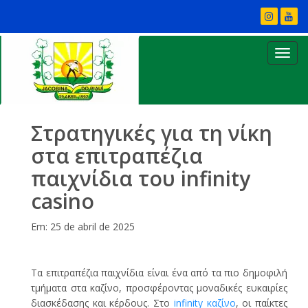
Στρατηγικές για τη νίκη
στα επιτραπέζια
παιχνίδια του infinity
casino
Em: 25 de abril de 2025
Τα επιτραπέζια παιχνίδια είναι ένα από τα πιο δημοφιλή
τμήματα στα καζίνο, προσφέροντας μοναδικές ευκαιρίες
διασκέδασης και κέρδους. Στο
infinity καζίνο
, οι παίκτες