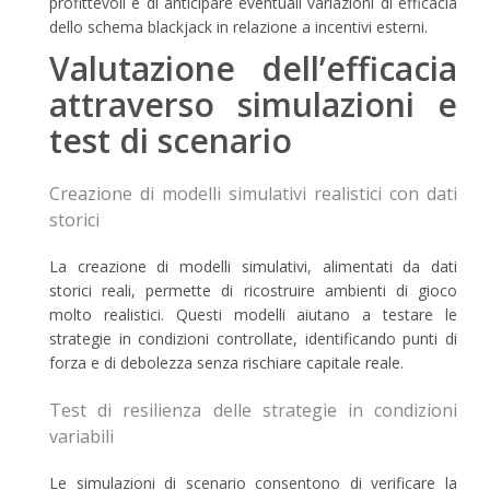
profittevoli e di anticipare eventuali variazioni di efficacia
dello schema blackjack in relazione a incentivi esterni.
Valutazione dell’efficacia
attraverso simulazioni e
test di scenario
Creazione di modelli simulativi realistici con dati
storici
La creazione di modelli simulativi, alimentati da dati
storici reali, permette di ricostruire ambienti di gioco
molto realistici. Questi modelli aiutano a testare le
strategie in condizioni controllate, identificando punti di
forza e di debolezza senza rischiare capitale reale.
Test di resilienza delle strategie in condizioni
variabili
Le simulazioni di scenario consentono di verificare la