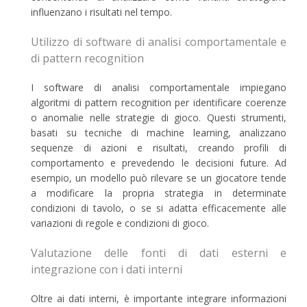
influenzano i risultati nel tempo.
Utilizzo di software di analisi comportamentale e
di pattern recognition
I software di analisi comportamentale impiegano
algoritmi di pattern recognition per identificare coerenze
o anomalie nelle strategie di gioco. Questi strumenti,
basati su tecniche di machine learning, analizzano
sequenze di azioni e risultati, creando profili di
comportamento e prevedendo le decisioni future. Ad
esempio, un modello può rilevare se un giocatore tende
a modificare la propria strategia in determinate
condizioni di tavolo, o se si adatta efficacemente alle
variazioni di regole e condizioni di gioco.
Valutazione delle fonti di dati esterni e
integrazione con i dati interni
Oltre ai dati interni, è importante integrare informazioni