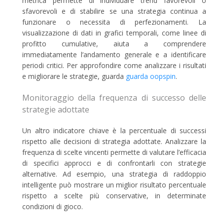
metrica permette di individuare trend favorevoli o
sfavorevoli e di stabilire se una strategia continua a
funzionare o necessita di perfezionamenti. La
visualizzazione di dati in grafici temporali, come linee di
profitto cumulative, aiuta a comprendere
immediatamente l’andamento generale e a identificare
periodi critici. Per approfondire come analizzare i risultati
e migliorare le strategie, guarda
guarda oopspin
.
Monitoraggio della frequenza di successo delle
strategie adottate
Un altro indicatore chiave è la percentuale di successi
rispetto alle decisioni di strategia adottate. Analizzare la
frequenza di scelte vincenti permette di valutare l’efficacia
di specifici approcci e di confrontarli con strategie
alternative. Ad esempio, una strategia di raddoppio
intelligente può mostrare un miglior risultato percentuale
rispetto a scelte più conservative, in determinate
condizioni di gioco.