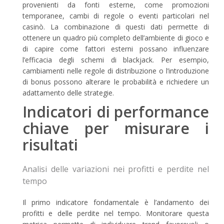
provenienti da fonti esterne, come promozioni
temporanee, cambi di regole o eventi particolari nel
casinò. La combinazione di questi dati permette di
ottenere un quadro più completo dell’ambiente di gioco e
di capire come fattori esterni possano influenzare
l’efficacia degli schemi di blackjack. Per esempio,
cambiamenti nelle regole di distribuzione o l’introduzione
di bonus possono alterare le probabilità e richiedere un
adattamento delle strategie.
Indicatori di performance
chiave per misurare i
risultati
Analisi delle variazioni nei profitti e perdite nel
tempo
Il primo indicatore fondamentale è l’andamento dei
profitti e delle perdite nel tempo. Monitorare questa