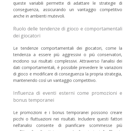
queste variabili permette di adattare le strategie di
conseguenza, assicurando un vantaggio competitivo
anche in ambienti mutevoli.
Ruolo delle tendenze di gioco e comportamentali
dei giocatori
Le tendenze comportamentali dei giocatori, come la
tendenza a essere più aggressivi o più conservatori,
incidono sui risultati complessivi. Attraverso l’analisi dei
dati comportamentali, è possibile prevedere le variazioni
di gioco e modificare di conseguenza la propria strategia,
mantenendo così un vantaggio competitivo.
Influenza di eventi esterni come promozioni e
bonus temporanei
Le promozioni e i bonus temporanei possono creare
picchi o fluttuazioni nei risultati. Includere questi fattori
nell’analisi consente di pianificare scommesse più