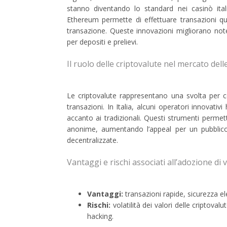
stanno diventando lo standard nei casinò italia
Ethereum permette di effettuare transazioni qu
transazione. Queste innovazioni migliorano note
per depositi e prelievi.
Il ruolo delle criptovalute nel mercato delle
Le criptovalute rappresentano una svolta per 
transazioni. In Italia, alcuni operatori innova
accanto ai tradizionali. Questi strumenti permett
anonime, aumentando l’appeal per un pubblic
decentralizzate.
Vantaggi e rischi associati all’adozione di v
Vantaggi:
transazioni rapide, sicurezza el
Rischi:
volatilità dei valori delle criptova
hacking.