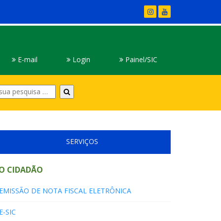
E-mail
Login
Painel/SIC
Digite
sua
pesquisa
SERVIÇOS
O CIDADÃO
EMISSÃO DE NOTA FISCAL ELETRÔNICA
E-SIC