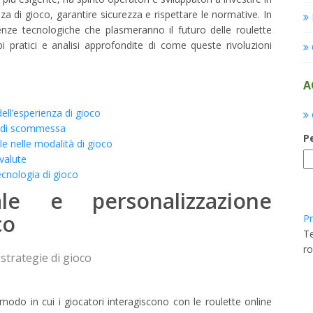
nza di gioco, garantire sicurezza e rispettare le normative. In
enze tecnologiche che plasmeranno il futuro delle roulette
pi pratici e analisi approfondite di come queste rivoluzioni
A
dell’esperienza di gioco
i di scommessa
P
le nelle modalità di gioco
ovalute
tecnologia di gioco
ciale e personalizzazione
co
Pr
Te
ro
strategie di gioco
il modo in cui i giocatori interagiscono con le roulette online