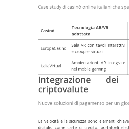
Case study di casinò online italiani che s
Tecnologia AR/VR
Casinò
adottata
Sala VR con tavoli interattivi
EuropaCasino
e croupier virtuali
Ambientazioni AR integrate
ItaliaVirtual
nel mobile gaming
Integrazione dei
criptovalute
Nuove soluzioni di pagamento per un gioc
La velocità e la sicurezza sono elementi chiave
digitale, come carte di credito, portafogli ele