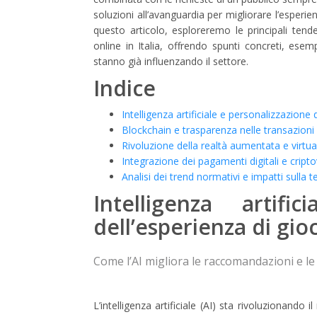
soluzioni all’avanguardia per migliorare l’esperie
questo articolo, esploreremo le principali tend
online in Italia, offrendo spunti concreti, esem
stanno già influenzando il settore.
Indice
Intelligenza artificiale e personalizzazione 
Blockchain e trasparenza nelle transazion
Rivoluzione della realtà aumentata e virtua
Integrazione dei pagamenti digitali e cript
Analisi dei trend normativi e impatti sulla 
Intelligenza artifi
dell’esperienza di gio
Come l’AI migliora le raccomandazioni e le 
L’intelligenza artificiale (AI) sta rivoluzionando 