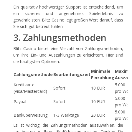
Ein qualitativ hochwertiger Support ist entscheidend, um
ein sicheres und angenehmes Spielerlebnis zu
gewährleisten. Blitz Casino legt großen Wert darauf, dass
Sie sich gut betreut fühlen.
3. Zahlungsmethoden
Blitz Casino bietet eine Vielzahl von Zahlungsmethoden,
um Ihre Ein- und Auszahlungen zu erleichtern. Hier sind
die häufigsten Optionen:
Minimale
Maxima
Zahlungsmethode
Bearbeitungszeit
Einzahlung
Auszah
Kreditkarte
5.000 
Sofort
10 EUR
(Visa/Mastercard)
pro Woc
5.000 
Paypal
Sofort
10 EUR
pro Woc
5.000 
Banküberweisung
1-3 Werktage
20 EUR
pro Woc
Es ist wichtig, die Zahlungsmethoden auszuwählen, die
am besten zu Ihren Bedürfnissen passen. Denken Sie