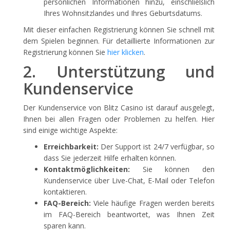
persönlichen Informationen hinzu, einschließlich
Ihres Wohnsitzlandes und Ihres Geburtsdatums.
Mit dieser einfachen Registrierung können Sie schnell mit
dem Spielen beginnen. Für detaillierte Informationen zur
Registrierung können Sie
hier klicken
.
2. Unterstützung und
Kundenservice
Der Kundenservice von Blitz Casino ist darauf ausgelegt,
Ihnen bei allen Fragen oder Problemen zu helfen. Hier
sind einige wichtige Aspekte:
Erreichbarkeit:
Der Support ist 24/7 verfügbar, so
dass Sie jederzeit Hilfe erhalten können.
Kontaktmöglichkeiten:
Sie können den
Kundenservice über Live-Chat, E-Mail oder Telefon
kontaktieren.
FAQ-Bereich:
Viele häufige Fragen werden bereits
im FAQ-Bereich beantwortet, was Ihnen Zeit
sparen kann.