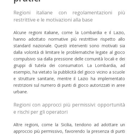
Regioni italiane con regolamentazioni più
restrittive e le motivazioni alla base
Alcune regioni italiane, come la Lombardia e il Lazio,
hanno adottato normative più restrittive rispetto allo
standard nazionale. Questi interventi sono motivati sia
dalla volontà di limitare le problematiche legate al gioco
compulsivo sia dalla pressione delle comunità locali e dei
gruppi di tutela dei consumatori. La Lombardia, ad
esempio, ha vietato la pubblicità del gioco vicino a scuole
e strutture sanitarie, mentre il Lazio ha implementato
restrizioni sul numero di punti di gioco autorizzati in aree
urbane.
Regioni con approcci più permissivi: opportunità
e rischi per gli operatori
Altre regioni, come la Sicilia, tendono ad adottare un
approccio più permissivo, favorendo la presenza di punti