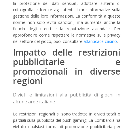
la protezione dei dati sensibili, adottare sistemi di
crittografia e fornire agli utenti chiare informative sulla
gestione delle loro informazioni. La conformità a queste
norme non solo evita sanzioni, ma aumenta anche la
fiducia degli utenti e la reputazione aziendale. Per
approfondire come rispettare le normative sulla privacy
nel settore del gioco, puoi consultare
atlanticace casino
.
Impatto delle restrizioni
pubblicitarie e
promozionali in diverse
regioni
Divieti e limitazioni alla pubblicità di giochi in
alcune aree italiane
Le restrizioni regionali si sono tradotte in divieti totali o
parziali sulla pubblicità del push gaming. La Lombardia ha
vietato qualsiasi forma di promozione pubblicitaria per