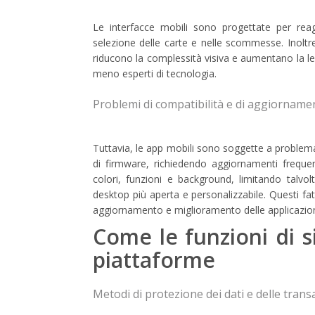
Le interfacce mobili sono progettate per reagi
selezione delle carte e nelle scommesse. Inolt
riducono la complessità visiva e aumentano la leg
meno esperti di tecnologia.
Problemi di compatibilità e di aggiorname
Tuttavia, le app mobili sono soggette a problemat
di firmware, richiedendo aggiornamenti frequen
colori, funzioni e background, limitando talvol
desktop più aperta e personalizzabile. Questi fatt
aggiornamento e miglioramento delle applicazion
Come le funzioni di s
piattaforme
Metodi di protezione dei dati e delle trans