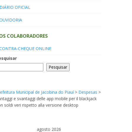
DIÁRIO OFICIAL
OUVIDORIA
OS COLABORADORES
CONTRA-CHEQUE ONLINE
esquisar
Pesquisar
efeitura Municipal de Jacobina do Piauí
>
Despesas
>
ntaggi e svantaggi delle app mobile per il blackjack
n soldi veri rispetto alla versione desktop
agosto 2026