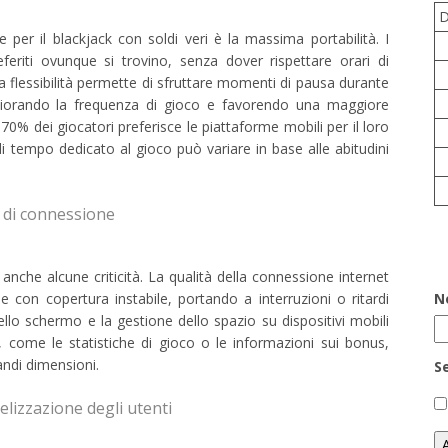
e per il blackjack con soldi veri è la massima portabilità. I
eriti ovunque si trovino, senza dover rispettare orari di
a flessibilità permette di sfruttare momenti di pausa durante
migliorando la frequenza di gioco e favorendo una maggiore
 70% dei giocatori preferisce le piattaforme mobili per il loro
i tempo dedicato al gioco può variare in base alle abitudini
 e di connessione
anche alcune criticità. La qualità della connessione internet
ne con copertura instabile, portando a interruzioni o ritardi
N
dello schermo e la gestione dello spazio su dispositivi mobili
i, come le statistiche di gioco o le informazioni sui bonus,
andi dimensioni.
S
elizzazione degli utenti