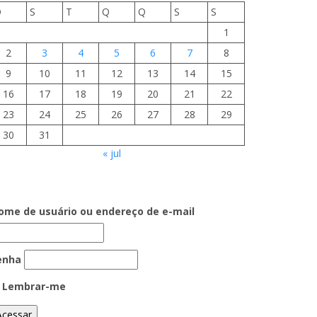
D
S
T
Q
Q
S
S
1
2
3
4
5
6
7
8
9
10
11
12
13
14
15
16
17
18
19
20
21
22
23
24
25
26
27
28
29
30
31
« jul
ome de usuário ou endereço de e-mail
enha
Lembrar-me