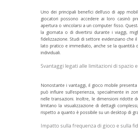
Uno dei principali benefici dell’uso di app mobil
giocatori possono accedere ai loro casinò pref
apertura o vincolarsi a un computer fisso. Quest
la giornata o di divertirsi durante i viaggi, 
fidelizzazione. Studi di settore evidenziano che il
lato pratico e immediato, anche se la quantità d
individuali.
Svantaggi legati alle limitazioni di spazio
Nonostante i vantaggi, il gioco mobile presenta 
può influire sull’esperienza, specialmente in zo
nelle transazioni. Inoltre, le dimensioni ridotte 
limitano la visualizzazione di dettagli compless
rispetto a quanto è possibile su un desktop di gr
Impatto sulla frequenza di gioco e sulla fid