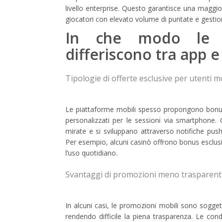
livello enterprise. Questo garantisce una maggio
giocatori con elevato volume di puntate e gestion
In che modo le 
differiscono tra app 
Tipologie di offerte esclusive per utenti m
Le piattaforme mobili spesso propongono bonus
personalizzati per le sessioni via smartphone.
mirate e si sviluppano attraverso notifiche pus
Per esempio, alcuni casinò offrono bonus esclusivi
l’uso quotidiano.
Svantaggi di promozioni meno trasparenti 
In alcuni casi, le promozioni mobili sono soggette
rendendo difficile la piena trasparenza. Le con