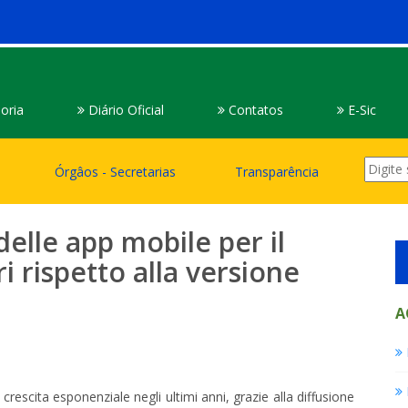
oria
Diário Oficial
Contatos
E-Sic
Órgâos - Secretarias
Transparência
elle app mobile per il
i rispetto alla versione
A
crescita esponenziale negli ultimi anni, grazie alla diffusione