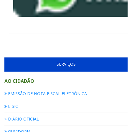
SERVIÇOS
AO CIDADÃO
EMISSÃO DE NOTA FISCAL ELETRÔNICA
E-SIC
DIÁRIO OFICIAL
OUVIDORIA