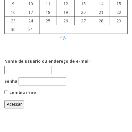
9
10
11
12
13
14
15
16
17
18
19
20
21
22
23
24
25
26
27
28
29
30
31
« jul
Nome de usuário ou endereço de e-mail
Senha
Lembrar-me