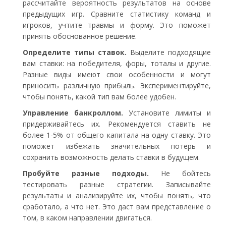
рассчитайте вероятность результатов на основе
предыдущих игр. Сравните статистику команд и
игроков, учтите травмы и форму. Это поможет
принять обоснованное решение.
Определите типы ставок.
Выделите подходящие
вам ставки: на победителя, форы, тоталы и другие.
Разные виды имеют свои особенности и могут
приносить различную прибыль. Экспериментируйте,
чтобы понять, какой тип вам более удобен.
Управление банкроллом.
Установите лимиты и
придерживайтесь их. Рекомендуется ставить не
более 1-5% от общего капитала на одну ставку. Это
поможет избежать значительных потерь и
сохранить возможность делать ставки в будущем.
Пробуйте разные подходы.
Не бойтесь
тестировать разные стратегии. Записывайте
результаты и анализируйте их, чтобы понять, что
сработало, а что нет. Это даст вам представление о
том, в каком направлении двигаться.