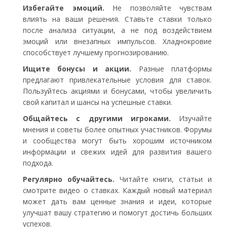
Избегайте эмоций.
Не позволяйте чувствам
влиять на ваши решения. Ставьте ставки только
после анализа ситуации, а не под воздействием
эмоций или внезапных импульсов. Хладнокровие
способствует лучшему прогнозированию.
Ищите бонусы и акции.
Разные платформы
предлагают привлекательные условия для ставок.
Пользуйтесь акциями и бонусами, чтобы увеличить
свой капитал и шансы на успешные ставки.
Общайтесь с другими игроками.
Изучайте
мнения и советы более опытных участников. Форумы
и сообщества могут быть хорошим источником
информации и свежих идей для развития вашего
подхода.
Регулярно обучайтесь.
Читайте книги, статьи и
смотрите видео о ставках. Каждый новый материал
может дать вам ценные знания и идеи, которые
улучшат вашу стратегию и помогут достичь больших
успехов.