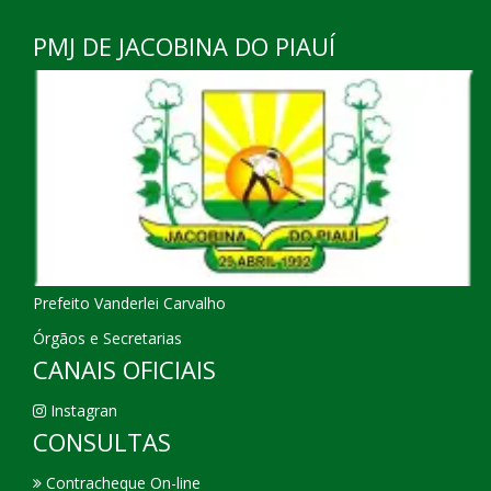
PMJ DE JACOBINA DO PIAUÍ
Prefeito Vanderlei Carvalho
Órgãos e Secretarias
CANAIS OFICIAIS
Instagran
CONSULTAS
Contracheque On-line