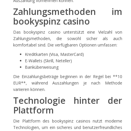
Auszahlung vornehmen können.
Zahlungsmethoden im
bookyspinz casino
Das bookyspinz casino unterstützt eine Vielzahl von
Zahlungsmethoden, die sowohl sicher als auch
komfortabel sind. Die verfügbaren Optionen umfassen:
Kreditkarten (Visa, MasterCard)
E-Wallets (Skrill, Neteller)
Banküberweisung
Die Einzahlungsbeträge beginnen in der Regel bei **10
EUR**, während Auszahlungen je nach Methode
variieren können.
Technologie hinter der
Plattform
Die Plattform des bookyspinz casinos nutzt moderne
Technologien, um ein sicheres und benutzerfreundliches