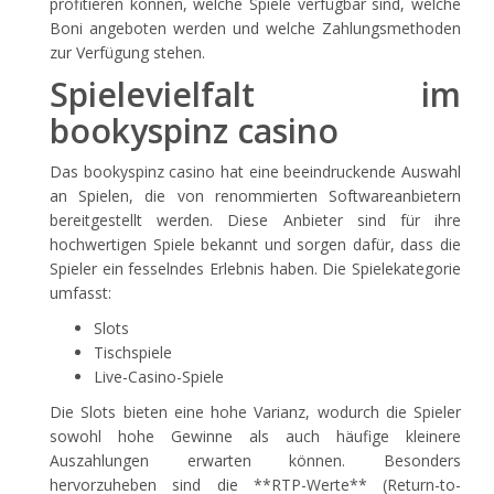
profitieren können, welche Spiele verfügbar sind, welche
Boni angeboten werden und welche Zahlungsmethoden
zur Verfügung stehen.
Spielevielfalt im
bookyspinz casino
Das bookyspinz casino hat eine beeindruckende Auswahl
an Spielen, die von renommierten Softwareanbietern
bereitgestellt werden. Diese Anbieter sind für ihre
hochwertigen Spiele bekannt und sorgen dafür, dass die
Spieler ein fesselndes Erlebnis haben. Die Spielekategorie
umfasst:
Slots
Tischspiele
Live-Casino-Spiele
Die Slots bieten eine hohe Varianz, wodurch die Spieler
sowohl hohe Gewinne als auch häufige kleinere
Auszahlungen erwarten können. Besonders
hervorzuheben sind die **RTP-Werte** (Return-to-