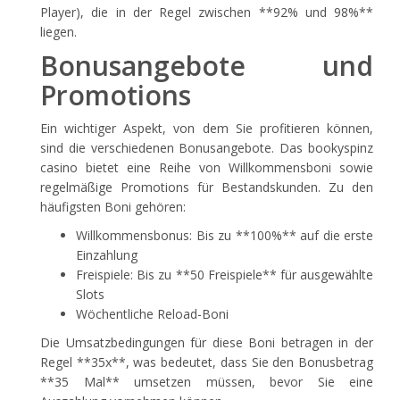
Player), die in der Regel zwischen **92% und 98%**
liegen.
Bonusangebote und
Promotions
Ein wichtiger Aspekt, von dem Sie profitieren können,
sind die verschiedenen Bonusangebote. Das bookyspinz
casino bietet eine Reihe von Willkommensboni sowie
regelmäßige Promotions für Bestandskunden. Zu den
häufigsten Boni gehören:
Willkommensbonus: Bis zu **100%** auf die erste
Einzahlung
Freispiele: Bis zu **50 Freispiele** für ausgewählte
Slots
Wöchentliche Reload-Boni
Die Umsatzbedingungen für diese Boni betragen in der
Regel **35x**, was bedeutet, dass Sie den Bonusbetrag
**35 Mal** umsetzen müssen, bevor Sie eine