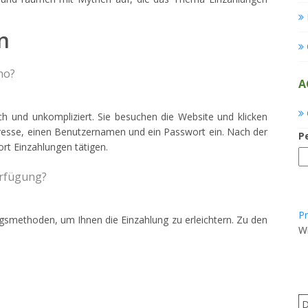
n
no?
A
ch und unkompliziert. Sie besuchen die Website und klicken
Adresse, einen Benutzernamen und ein Passwort ein. Nach der
P
rt Einzahlungen tätigen.
rfügung?
Pr
gsmethoden, um Ihnen die Einzahlung zu erleichtern. Zu den
Wi