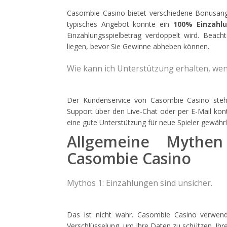
Casombie Casino bietet verschiedene Bonusange
typisches Angebot könnte ein
100% Einzahl
Einzahlungsspielbetrag verdoppelt wird. Beac
liegen, bevor Sie Gewinne abheben können.
Wie kann ich Unterstützung erhalten, wen
Der Kundenservice von Casombie Casino steh
Support über den Live-Chat oder per E-Mail kont
eine gute Unterstützung für neue Spieler gewährl
Allgemeine Mythen
Casombie Casino
Mythos 1: Einzahlungen sind unsicher.
Das ist nicht wahr. Casombie Casino verwend
Verschlüsselung, um Ihre Daten zu schützen. Ihre