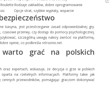
 Roulette
Rodzaje zakładów, dobre oprogramowanie
ssic
Opcje strat, szybkie wypłaty, wsparcie
 bezpieczeństwo
e kasyna, jest przestrzeganie zasad odpowiedzialnej gry.
ów, czasowe przerwy, czy dostęp do pomocy psychologicznej.
 ryzykować, szczególną uwagę należy zwrócić na platformę,
 dobre opinie, co podkreśla
retrozino.net
.
 warto grać na polskich
h oraz expertach, wskazuje, że decyzja o grze w polskich
parta na rzetelnych informacjach. Platformy takie jak
 cennych przewodników, pomagając graczom dokonywać