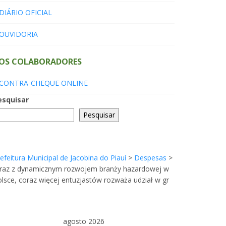
DIÁRIO OFICIAL
OUVIDORIA
OS COLABORADORES
CONTRA-CHEQUE ONLINE
esquisar
Pesquisar
efeitura Municipal de Jacobina do Piauí
>
Despesas
>
raz z dynamicznym rozwojem branży hazardowej w
lsce, coraz więcej entuzjastów rozważa udział w gr
agosto 2026